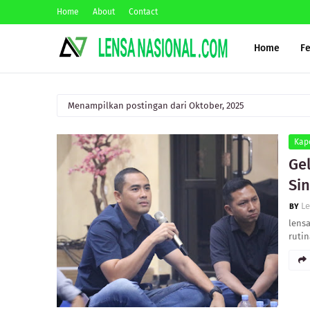
Home
About
Contact
Home
F
Menampilkan postingan dari Oktober, 2025
Kap
Gel
Sin
L
lensa
ruti