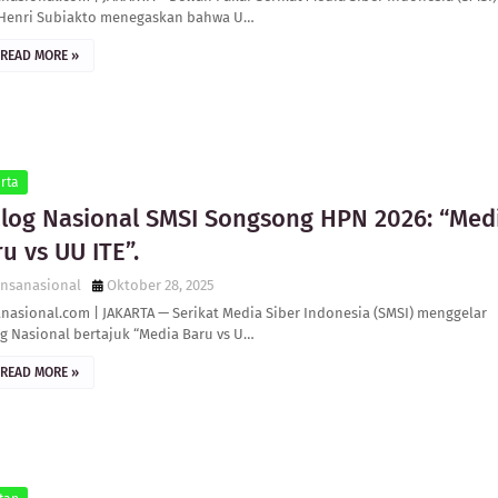
 Henri Subiakto menegaskan bahwa U…
READ MORE »
rta
alog Nasional SMSI Songsong HPN 2026: “Med
u vs UU ITE”.
ensanasional
Oktober 28, 2025
nasional.com | JAKARTA — Serikat Media Siber Indonesia (SMSI) menggelar
g Nasional bertajuk “Media Baru vs U…
READ MORE »