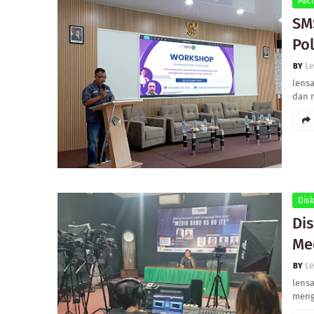
Paci
SM
Pol
L
lens
dan 
Disk
Di
Me
L
lensa
meng