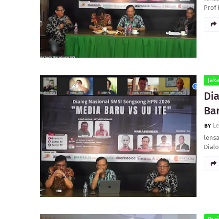
Prof
Jaka
Di
Bar
L
lensa
Dialo