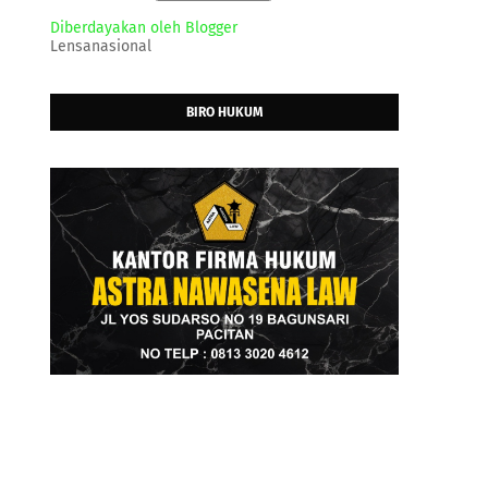
Diberdayakan oleh Blogger
Lensanasional
BIRO HUKUM