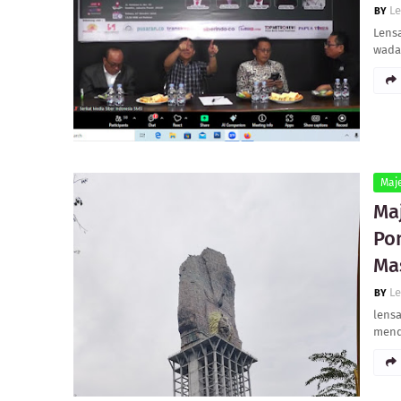
L
Lensa
wadah
Maje
Ma
Po
Ma
L
lens
mend