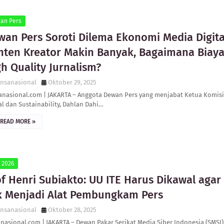
an Pers
wan Pers Soroti Dilema Ekonomi Media Digita
nten Kreator Makin Banyak, Bagaimana Biay
h Quality Jurnalism? ‎
ensanasional
Oktober 29, 2025
nsanasional.com | JAKARTA – Anggota Dewan Pers yang menjabat Ketua Komisi
al dan Sustainability, Dahlan Dahi…
READ MORE »
 2026
f Henri Subiakto: UU ITE Harus Dikawal agar
k Menjadi Alat Pembungkam Pers
ensanasional
Oktober 28, 2025
nasional.com | JAKARTA – Dewan Pakar Serikat Media Siber Indonesia (SMSI)