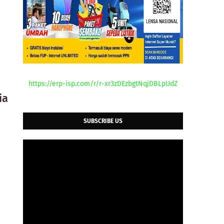
https://erp-isp.com/r/r-xr3zDEzbgtNqjDBLpUdZ
ia
SUBSCRIBE US