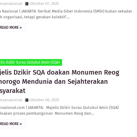
ensanasional
Oktober 07, 2025
 Nasional | JAKARTA -Serikat Media Siber Indonesia (SMSI) bukan sekadar
 organisasi, tetapi gerakan kolektif …
READ MORE »
lis Dzikir Surau Qutubul Amin (SQA)
jelis Dzikir SQA doakan Monumen Reog
norogo Mendunia dan Sejahterakan
syarakat
ensanasional
Oktober 06, 2025
anasional.com | JAKARTA: Majelis Dzikir Surau Qutubul Amin (SQA)
oakan proses pembangunan Monumen Reog dan…
READ MORE »