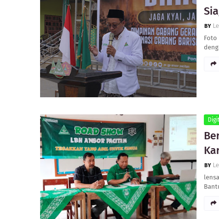
Sia
L
Foto 
denga
Digi
Be
Kar
L
lensa
Bant