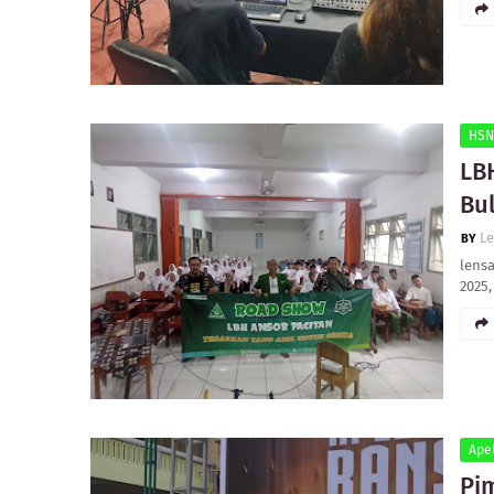
HSN
LB
Bul
L
lensa
2025
Ape
Pi