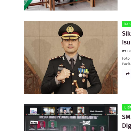
Kap
Si
Isu
L
Foto
Pacit
Digi
SM
Dig