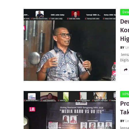
Dew
De
Ko
Hig
L
‎ le
Digit
HPN
Pro
Ta
L
lensa