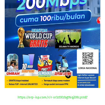
https://erp-isp.com/r/r-xr3zDEzbgtNqjDBLpUdZ