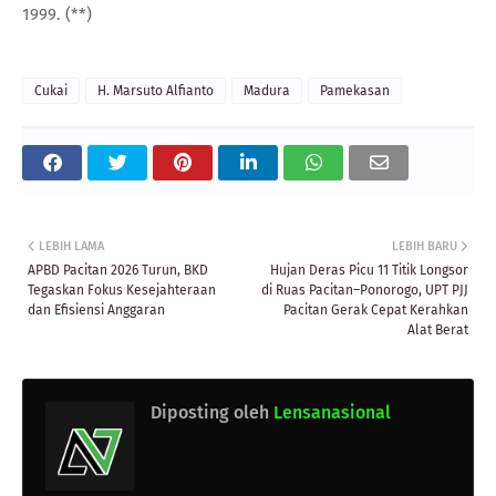
1999. (**)
Cukai
H. Marsuto Alfianto
Madura
Pamekasan
LEBIH LAMA
LEBIH BARU
APBD Pacitan 2026 Turun, BKD
Hujan Deras Picu 11 Titik Longsor
Tegaskan Fokus Kesejahteraan
di Ruas Pacitan–Ponorogo, UPT PJJ
dan Efisiensi Anggaran
Pacitan Gerak Cepat Kerahkan
Alat Berat
Diposting oleh
Lensanasional