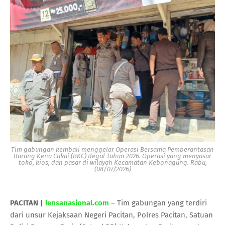
Tim gabungan kembali menggelar Operasi Bersama Pemberantasan
Barang Kena Cukai (BKC) Ilegal Tahun 2026. Operasi yang menyasar
toko, kios, dan pasar di wilayah Kecamatan Kebonagung. Rabu,
(08/07/2026)
PACITAN |
lensanasional.com
– Tim gabungan yang terdiri
dari unsur Kejaksaan Negeri Pacitan, Polres Pacitan, Satuan