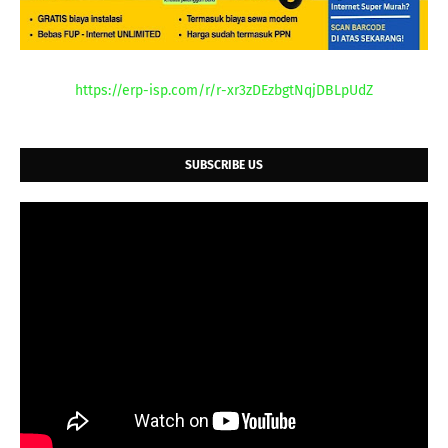
https://erp-isp.com/r/r-xr3zDEzbgtNqjDBLpUdZ
SUBSCRIBE US