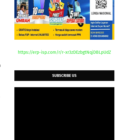
https://erp-isp.com/r/r-xr3zDEzbgtNqjDBLpUdZ
n
SUBSCRIBE US
k