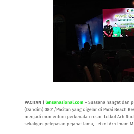
PACITAN |
lensanasional.com
– Suasana hangat dan 
(Dandim) 0801/Pacitan yang digelar di Parai Beach Res
menjadi momentum perkenalan resmi Letkol Arh Rudi A
sekaligus pelepasan pejabat lama, Letkol Arh Imam Mus