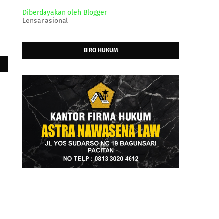
Diberdayakan oleh Blogger
Lensanasional
BIRO HUKUM