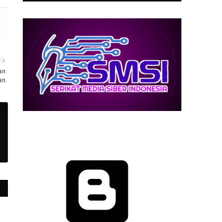
U
an
an