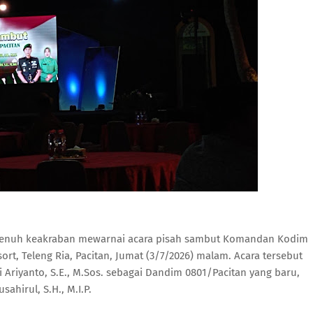
penuh keakraban mewarnai acara pisah sambut Komandan Kodim
ort, Teleng Ria, Pacitan, Jumat (3/7/2026) malam. Acara tersebut
riyanto, S.E., M.Sos. sebagai Dandim 0801/Pacitan yang baru,
ahirul, S.H., M.I.P.