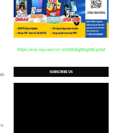
https://erp-isp.com/r/r-xr3zDEzbgtNqjDBLpUdZ
SUBSCRIBE US
lah
ru.