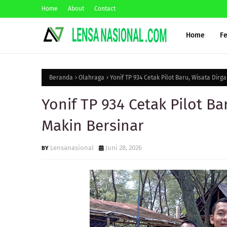
Home
About
Contact
Home
F
Beranda
Olahraga
Yonif TP 934 Cetak Pilot Baru, Wisata Dirg
Yonif TP 934 Cetak Pilot Ba
Makin Bersinar
Lensanasional
Juni 28, 2026