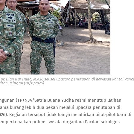
r. Dian Nur Huda, M.A.P., seusai
upacara penutupan di kawasan Pantai Panc
citan, Minggu (28/6/2026).
angunan (TP) 934/Satria Buana Yudha resmi menutup latihan
lama kurang lebih dua pekan melalui upacara penutupan di
6). Kegiatan tersebut tidak hanya melahirkan pilot-pilot baru di
mperkenalkan potensi wisata dirgantara Pacitan sekaligus