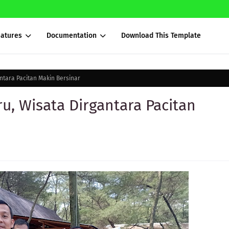
eatures
Documentation
Download This Template
antara Pacitan Makin Bersinar
ru, Wisata Dirgantara Pacitan