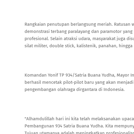
Rangkaian penutupan berlangsung meriah. Ratusan 
demonstrasi terbang paralayang dan paramotor yang d
profesional. Selain atraksi udara, masyarakat juga d
silat militer, double stick, kalistenik, panahan, hing
Komandan Yonif TP 934/Satria Buana Yudha, Mayor Infa
berhasil mencetak pilot-pilot baru yang akan menja
pengembangan olahraga dirgantara di Indonesia.
"Alhamdulillah hari ini kita telah melaksanakan upac
Pembangunan 934 Satria Buana Yudha. Kita mempunyai
Tujuan utamanya adalah meningkatkan profesionalis