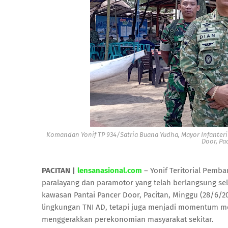
Komandan Yonif TP 934/Satria Buana Yudha, Mayor Infanteri D
Door, Pa
PACITAN |
lensanasional.com
– Yonif Teritorial Pemb
paralayang dan paramotor yang telah berlangsung se
kawasan Pantai Pancer Door, Pacitan, Minggu (28/6/202
lingkungan TNI AD, tetapi juga menjadi momentum me
menggerakkan perekonomian masyarakat sekitar.