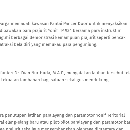
warga memadati kawasan Pantai Pancer Door untuk menyaksikan
ibawakan para prajurit Yonif TP 934 bersama para instruktur
isuguhi berbagai demonstrasi kemampuan prajurit seperti pencak
ga atraksi bela diri yang memukau para pengunjung.
nteri Dr. Dian Nur Huda, M.A.P., mengatakan latihan tersebut te
di kekuatan tambahan bagi satuan sekaligus mendukung
ara penutupan latihan paralayang dan paramotor Yonif Teritorial
 elang-elang baru atau pilot-pilot paralayang dan paramotor ba
me prajurit sekaligus mengembangkan olahraga dirgantara dan