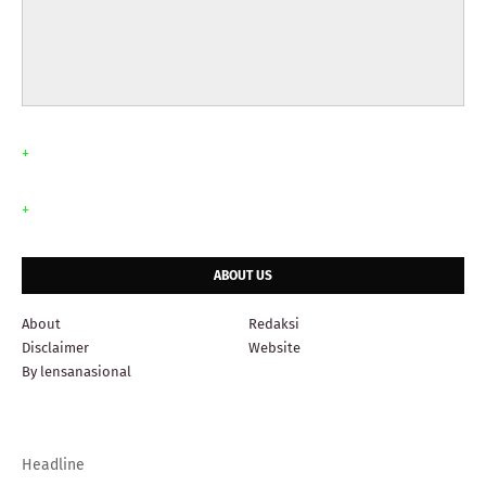
+
+
ABOUT US
About
Redaksi
Disclaimer
Website
By lensanasional
Headline