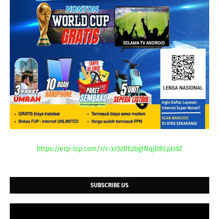
https://erp-isp.com/r/r-xr3zDEzbgtNqjDBLpUdZ
SUBSCRIBE US