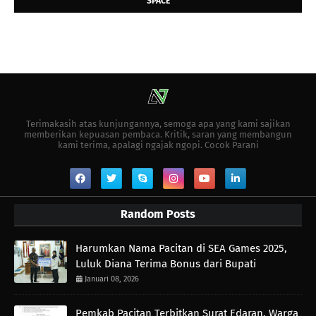
SPACE
Terimakasih atas kunjungannya, semoga apa yang kami sajikan
memberikan kepuasan pembaca. Kritik, saran yang membangun
kami terima, apalagi ngajak ngopi. Cocok Parani
Random Posts
Harumkan Nama Pacitan di SEA Games 2025,
Luluk Diana Terima Bonus dari Bupati
Januari 08, 2026
Pemkab Pacitan Terbitkan Surat Edaran, Warga